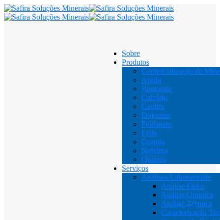
Sobre
Produtos
Comercialização de Mine
Argila
Bentonita
Calcário
Caulim
Dolomita
Feldspato
Filito
Granito
Nefelina
Quartzo
Serviços
Análises Laboratoriais
Análise Física
Análise Química
Análise Térmica
Caracterização Te