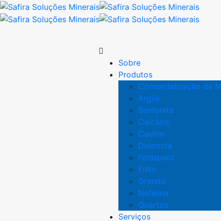
Sobre
Produtos
Comercialização de M
Argila
Bentonita
Calcário
Caulim
Dolomita
Feldspato
Filito
Granito
Nefelina
Quartzo
Serviços