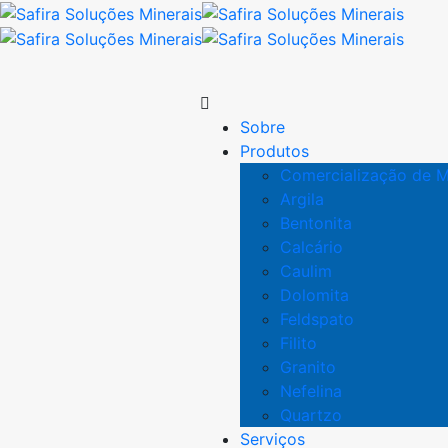
Sobre
Produtos
Comercialização de M
Argila
Bentonita
Calcário
Caulim
Dolomita
Feldspato
Filito
Granito
Nefelina
Quartzo
Serviços